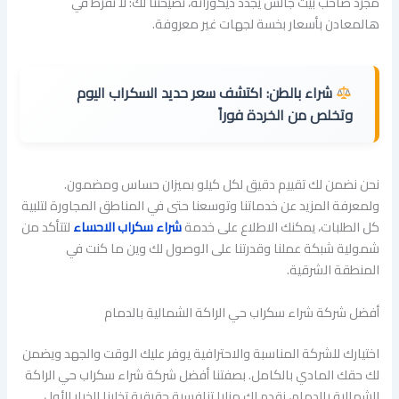
مجرد صاحب بيت جالس يجدد ديكوراته، نصيحتنا لك: لا تفرط في
هالمعادن بأسعار بخسة لجهات غير معروفة.
شراء بالطن:
اكتشف سعر حديد السكراب اليوم
وتخلص من الخردة فوراً
نحن نضمن لك تقييم دقيق لكل كيلو بميزان حساس ومضمون.
ولمعرفة المزيد عن خدماتنا وتوسعنا حتى في المناطق المجاورة لتلبية
كل الطلبات، يمكنك الاطلاع على خدمة
شراء سكراب الاحساء
لتتأكد من
شمولية شبكة عملنا وقدرتنا على الوصول لك وين ما كنت في
المنطقة الشرقية.
أفضل شركة شراء سكراب حي الراكة الشمالية بالدمام
اختيارك للشركة المناسبة والاحترافية يوفر عليك الوقت والجهد ويضمن
لك حقك المادي بالكامل. بصفتنا أفضل شركة شراء سكراب حي الراكة
الشمالية بالدمام، نقدم لك مزايا تنافسية حقيقية تخلينا الخيار الأول