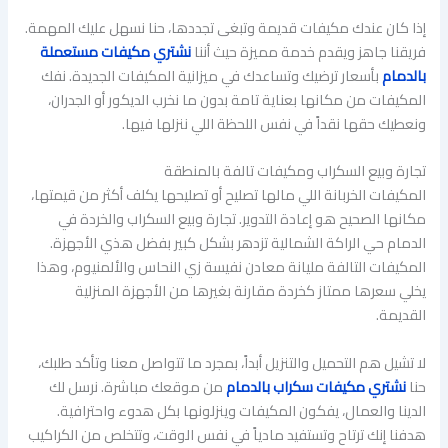
إذا كان عندك مكيفات قديمة وتبغى تجددها، حنا نسهل عليك المهمة.
فريقنا جاهز ويقدم خدمة مميزة حيث أننا
نشتري مكيفات مستعملة
بالدمام
بأسعار ترضيك وتساعدك في ميزانية المكيفات الجديدة. نفك
المكيفات من مكانها بعناية تامة بدون ما نخرب الديكور أو الجدران،
ونعطيك حقها نقداً في نفس اللحظة اللي ننزلها فيها.
تجارة وبيع السكراب ومكيفات تالفة بالمنطقة
المكيفات الخربانة اللي مالها تصليح أو تصليحها يكلف أكثر من قيمتها،
مكانها الصحيح هو إعادة التدوير. تجارة وبيع السكراب والخردة في
الدمام حي الراكة الشمالية تزدهر بشكل كبير بفضل هذي الأجهزة.
المكيفات التالفة مليانة معادن نفيسة زي النحاس والألمنيوم، وهذا
يخلي سعرها ممتاز كخردة مقارنة بغيرها من الأجهزة المنزلية
القديمة.
لا تشيل هم التحميل والتنزيل أبداً، بمجرد ما تتواصل معنا وتأكد طلبك،
حنا
نشتري مكيفات سكراب بالدمام
من موقعك مباشرة. نرسل لك
الدينا والعمال، يفكون المكيفات وينزلونها بكل هدوء واحترافية.
هدفنا إنك ترتاح وتستفيد مادياً في نفس الوقت، وتتخلص من الكراكيب