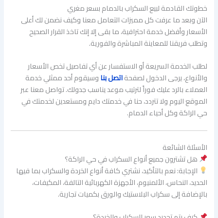
خطوتك القادمة لبيع السكراب بالدمام بسعر مغري
الآن وبعد ما عرفت كل مميزات التعامل معنا وكيف نضمن لك أعلى
الأسعار وأفضل خدمة احترافية، ما بقى إلا إنك تاخذ القرار الصحيح
وتطلب فريقنا للمعاينة المباشرة والفورية.
لطلب الخدمة السريعة أو الاستفسار عن أي تفاصيل تخص الأسعار
والأنواع، يرجى الدخول لصفحة
اتصل بنا
وسيقوم أحد ممثلي خدمة
العملاء بالرد عليك فوراً لترتيب موعد يناسب جدولك. تواصل معنا عبر
الموقع اليوم ولا تتردد، حنا في خدمتك دايم ومستعدين لخدمتك في
حي الراكة وكل أحياء الدمام.
الأسئلة الشائعة
هل تشترون جميع أنواع السكراب في حي الراكة؟
الإجابة: نعم بالتأكيد، نشتري كافة أنواع الخردة والسكراب بما فيها
الحديد، النحاس، الألمنيوم، الأجهزة الكهربائية التالفة، المكيفات،
بالإضافة إلى سكراب البلاستيك والورق بكميات تجارية.
كيف يتم تحديد سعر السكراب والخردة؟