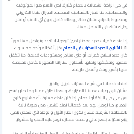
في حي الراكة الشمالية بالدمام كثيرة، لكن الأهم هو الموثوقية
والمصداقية. حنا نتميز بالشفافية المطلقة، الميزان عندنا الكتروني
ومضبوط بالجرام، عشان حقك يوصلك كامل بدون أي تلاعب أو غش
يخليك تشك في التعامل معنا.
إذا عندك كميات حديد ومحتار لمين تبيعها، لا تتردد وتواصل معنا فوراً،
لأننا
نشتري الحديد السكراب في الدمام
بكل أشكاله وأحجامه. سواء
كان حديد تسليح، كمرات، أو حتى هناجر ومستودعات قديمة، حنا نتكفل
بقصها وتفكيكها ونقلها بأسطول سياراتنا المجهز بالكامل لتخليصك
منها بأسرع وقت وأفضل طريقة.
امتداد خدماتنا في شراء السكراب للجبيل والخبر
عشان نلبي رغبات عملائنا المتزايدة، وسعنا نطاق عملنا وما صار يقتصر
بس على حي الراكة أو الدمام. إذا كان عندك معارف أو مشاريع خارج
الدمام، حنا نوصل لهم بعد. خدماتنا تمتد لتشمل مدن حيوية ثانية
بالمنطقة الشرقية، عشان نكون الخيار الأول والوحيد لأي شخص يبغى
يبيع سكرابه بسعر غالي وخدمة ممتازة توفر عليه التعب والمشوار.
على سبيل المثال، إذا كان عندك خردة في الجبيل الصناعية أو البلد، حنا