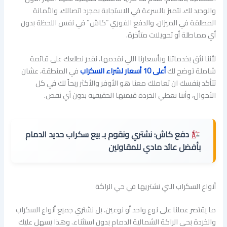
والوحيد لك. نتميز بالسرعة في الاستجابة بمجرد اتصالك، والأمانة
المطلقة في الميزان، والدفع الفوري “كاش” في نفس اللحظة بدون
أي مماطلة أو تحويلات متأخرة.
لأننا نثق بخدماتنا وبأسعارنا اللي نقدمها، نقدر نطلعك على قائمة
شاملة توضح لك
أعلى 10 أسعار لشراء السكراب
في المنطقة، عشان
تتأكد بنفسك ان تعاملك معنا هو الأوفر والأكثر ربحاً لك في كل
الأحوال، وأننا نعطي الخردة قيمتها الحقيقية بدون أي نقص.
دفع كاش:
نشتري ونقوم بـ بيع سكراب حديد الدمام
بأفضل عائد مادي للمقاولين
أنواع السكراب التي نشتريها في حي الراكة
ما يقتصر عملنا على نوع واحد أو نوعين، بل نشتري جميع أنواع السكراب
والخردة بحي الراكة الشمالية الدمام بدون استثناء. وهذا يسهل عليك