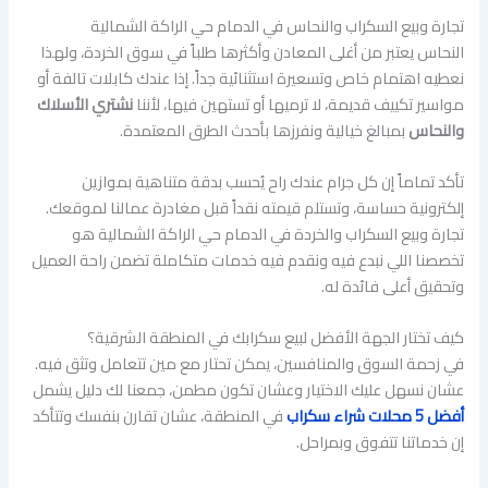
تجارة وبيع السكراب والنحاس في الدمام حي الراكة الشمالية
النحاس يعتبر من أغلى المعادن وأكثرها طلباً في سوق الخردة، ولهذا
نعطيه اهتمام خاص وتسعيرة استثنائية جداً. إذا عندك كابلات تالفة أو
مواسير تكييف قديمة، لا ترميها أو تستهين فيها، لأننا
نشتري الأسلاك
والنحاس
بمبالغ خيالية ونفرزها بأحدث الطرق المعتمدة.
تأكد تماماً إن كل جرام عندك راح يُحسب بدقة متناهية بموازين
إلكترونية حساسة، وتستلم قيمته نقداً قبل مغادرة عمالنا لموقعك.
تجارة وبيع السكراب والخردة في الدمام حي الراكة الشمالية هو
تخصصنا اللي نبدع فيه ونقدم فيه خدمات متكاملة تضمن راحة العميل
وتحقيق أعلى فائدة له.
كيف تختار الجهة الأفضل لبيع سكرابك في المنطقة الشرقية؟
في زحمة السوق والمنافسين، يمكن تحتار مع مين تتعامل وتثق فيه.
عشان نسهل عليك الاختيار وعشان تكون مطمن، جمعنا لك دليل يشمل
أفضل 5 محلات شراء سكراب
في المنطقة، عشان تقارن بنفسك وتتأكد
إن خدماتنا تتفوق وبمراحل.