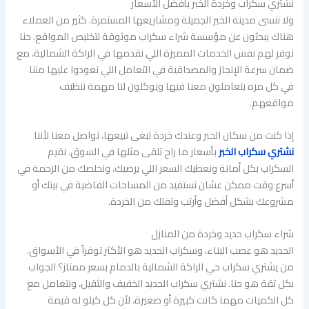
نشتري سكراب وخردة الخبر بأفضل الأسعار
ولا ننسى مدينة الخبر الجميلة ومشاريعها المستمرة. كثير من العملاء
هناك يبحثون عن مؤسسة شراء سكراب موثوقة لتخليص المواقع. حنا
نوفر لهم نفس الخدمات المميزة اللي نقدمها في الراكة الشمالية، مع
ضمان سرعة الإنجاز والمصداقية في التعامل اللي تعودوا عليها مننا
في كل مره يتعاملون معنا فيها ويوكلون لنا مهمة تنظيف
مواقعهم.
إذا كنت من سكان الخبر وعندك خردة تبغى تبيعها، تواصل معنا لأننا
نشتري سكراب الخبر
بأسعار ما راح تلقى مثلها في السوق. نقيم
السكراب بكل أمانة ونعطيك السعر اللي يرضيك، ونخلصك من الزحمة في
أسرع وقت ممكن عشان تستفيد من المساحات الفاضية في بيتك أو
مشروعك بشكل أفضل وأرتب وتفتك من الخردة.
شراء سكراب حديد وخردة من المنازل
الحديد هو عصب البناء، وسكراب الحديد هو الأكثر توفراً في الأسواق.
من يشتري سكراب حي الراكة الشمالية بالدمام بسعر ممتاز؟ الجواب
بكل ثقة هو حنا. نشتري سكراب الحديد الخفيف والثقيل، ونتعامل مع
كل الكميات مهما كانت كبيرة أو صغيرة، لأن كل كيلو له قيمة