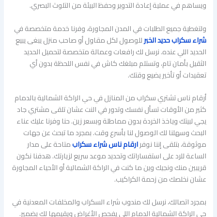
ويساهم في عملية إعادة التدوير وحفظ البيئة من التلوث البصري.
ولتغطية جميع الطلبات في المدن المجاورة، وفرنا خدمة متخصصة في
شراء سكراب حديد الخبر
للوصول لكل مقاول أو صاحب منزل يبغى يبيع
الحديد اللي عنده. نرسل لك رافعات وعمالة متخصصة لتحميل الحديد
الثقيل بأمان تام، وتستلم مبلغك كاش في نفس اللحظة بدون أي
تعقيدات أو تأخير يضيع وقتك.
أرقام ناس تشتري سكراب من المنازل في حي الراكة الشمالية بالدمام
كثير من الأوقات تسأل نفسك وتدور في النت عشان تلقى مشتري جاد
يجي لبيتك وياخذ الخردة بدون مماطلة وبسعر زين. حنا وفرنا عليك عناء
البحث وسهلنا لك الوصول لنا بأسرع وقت. بمجرد ما تبحث عن جهات
موثوقة، بتلقى إننا نوفر
ارقام ناس شراء سكراب
متاحة على مدار
الساعة للرد على استفساراتك وتحديد موعد سريع لزيارتك. هدفنا نكون
قريبين منك ونجيك وين ما كنت في الراكة الشمالية أو الأحياء المجاورة
عشان نخلصك من زحمة الكراكيب.
بمجرد اتصالك، نرسل لك مندوب شراء السكراب والمخلفات المعدنية في
حي الراكة الشمالية الدمام اللي يفحص الأغراض ويقيمها لك بضمير.