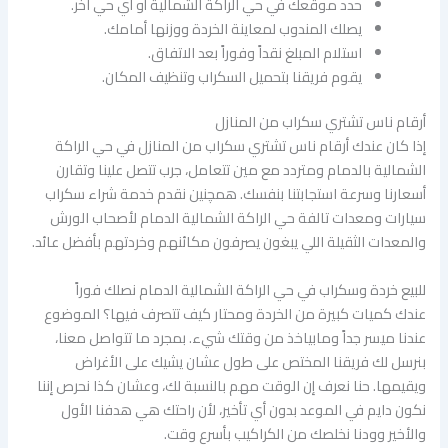
حدد موقعك في حي الراكة الشمالية أو أي حي آخر.
يصلك المندوب لمعاينة الخردة ووزنها أمامك.
استلام المبلغ نقداً وفوراً بعد الاتفاق.
يقوم فريقنا بتحميل السكراب وتنظيف المكان.
أرقام ناس تشتري سكراب من المنازل
إذا كان عندك أرقام ناس تشتري سكراب من المنازل في حي الراكة
الشمالية بالدمام ومتردد مع مين تتعامل، جرب تتصل علينا وتقارن
أسعارنا وسرعة استجابتنا بنفسك. همچنین نقدم خدمة شراء سكراب
سيارات ومعدات تالفة حي الراكة الشمالية الدمام لأصحاب الورش
والمعدات الثقيلة اللي يبغون يصرفون مكائنهم وخردتهم بأفضل عائد.
للبيع خردة وسكراب في حي الراكة الشمالية الدمام نصلك فوراً
عندك كميات كبيرة من الخردة ومحتار كيف تتصرف فيها؟ الموضوع
عندنا ميسر جداً ومابياخذ من وقتك شيء. بمجرد ما تتواصل معنا،
بنرسل لك فريقنا المختص على طول عشان يشيك على الأغراض
ويقيمها. حنا نعرف إن الوقت مهم بالنسبة لك، وعشان كذا نحرص إننا
نكون دايم في الموعد بدون أي تأخير، لأن راحتك هي هدفنا الأول
والأخير وودنا نخلصك من الكراكيب بأسرع وقت.