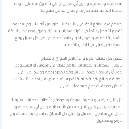
مصداقية وشفافية وبدون أي تعديل، واللي يأكدون فيه على جودة
خدمتنا العالية، دقة ميزاننا، وحسن تعامل مندوبينا.
رضاكم هو الدافع الحقيقي اللي يخلينا نطور من أنفسنا يوم بعد يوم
لتقديم الأفضل دائماً في شراء سكراب بلاستيك وورق وحديد حي الراكة
الشمالية الدمام، ونحرص نكون دايماً عند حسن ظن كل عميل يرفع
السماعة ويتصل علينا لطلب الخدمة.
تخلص من خردتك اليوم وابدأ بالربح الفوري بالدمام
لا تخلي السكراب والمخلفات تتراكم عندك في الحوش أو المستودع
بدون أي فايدة. الخردة اللي تشوفها مجرد زحمة ووسخ، هي في
الحقيقة مبالغ نقدية صافية تقدر تستفيد منها في تجديد بيتك، شراء
أغراض جديدة، أو دعم مشروعك الحالي.
كل اللي عليك هو خطوة بسيطة وسريعة جداً لطلب خدماتنا، وفريقنا
المحترف بيتولى باقي المهمة من الألف للياء بدون أي تعب منك ولا
تدخل في تفاصيل التحميل والنقل. خل المكان ينظف وجيب لنفسك ربح
سريع ومضمون.