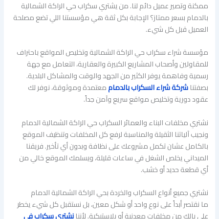
ممكنة وتصير عميل دائم لنا. من يشتري سكراب حي الراكة الشمالية
بالدمام بسعر ممتاز؟ الإجابة بكل ثقة هي مؤسستنا اللي تضع مصلحة
العميل قبل كل شيء.
مؤسسة شراء سكراب حي الراكة الشمالية وتخليص المواقع باحتراف
للمقاولين وأصحاب المشاريع الكبيرة والعقارية، التعامل مع جهة
رسمية وفاهمة يوفر الكثير من الجهد والوقت والمشاكل البلدية.
بصفتنا
شركة شراء السكراب بالدمام
معتمدة وموثوقة، نوفر لك
عقود دورية وتخليص مواقع سريع وآمن جداً.
نشتري مخلفات البناء والعمائر السكراب حي الراكة الشمالية الدمام
ونجيب آلياتنا الثقيلة والمناسبة لرفع كل المخلفات وتنظيف الموقع
بالكامل عشان تكمل مشروعك على نظافة وبدون أي تأخير. فريقنا
الميداني يخلص الشغل في ساعات قليلة، ويسلمك الموقع خالي من
أي قطعة حديد أو خشب.
نشتري جميع أنواع السكراب والخردة بحي الراكة الشمالية الدمام
ما نقتصر أبداً على نوع واحد أو شكل معين، بل نستقبل كل شيء يخطر
على بالك من مخلفات معدنية أو بلاستيكية. لأننا
نشتري سكراب فى