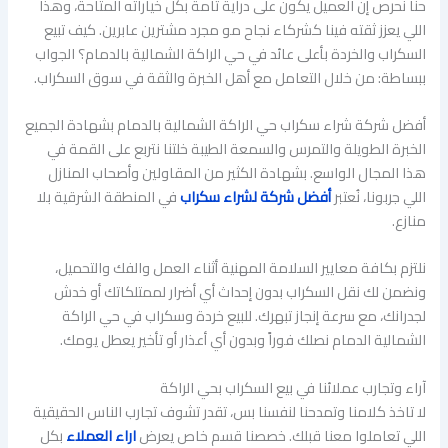
حنا نحرص إن العميل يكون على دراية تامة بكل خياراته المتاحة، وهذا
اللي يعزز ثقته فينا كشركاء نجاح مو مجرد مشترين عابرين. كيف تبيع
السكراب والخردة بأعلى عائد في حي الراكة الشمالية بالدمام؟ الجواب
ببساطة: من خلال التعامل مع أهل الخبرة والثقة في سوق السكراب.
أفضل شركة شراء سكراب حي الراكة الشمالية بالدمام بشهادة الجميع
الخبرة الطويلة والتمرس والسمعة الطيبة خلتنا نتربع على القمة في
هذا المجال الواسع. بشهادة الكثير من المقاولين وأصحاب المنازل
اللي جربونا، نُعتبر
أفضل شركة لشراء سكراب
في المنطقة الشرقية بلا
منازع.
نلتزم بكافة معايير السلامة المهنية أثناء العمل والفك والتحميل،
ونضمن لك نقل السكراب بدون إحداث أي أضرار لممتلكاتك أو خدش
لجدرانك، مع سرعة إنجاز تبهرك. للبيع خردة وسكراب في حي الراكة
الشمالية الدمام نصلك فوراً وبدون أي أعذار أو تأخير يعطل يومك.
آراء وتجارب عملائنا في بيع السكراب بحي الراكة
لا تاخذ كلامنا وتمدحنا لنفسنا بس، تقدر تشوف تجارب الناس الحقيقية
اللي تعاملوا معنا قبلك. خصصنا قسم خاص يعرض
اراء العملاء
بكل