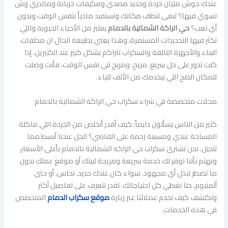
عندك حوش مليان خردة وحديد مصدي ومكيفات خربانة وماتدري وش
تسوي فيها؟ تبغى تنظف مكانك وتستفيد مادياً بنفس الوقت وبدون
أي تعب؟
حي الراكة الشمالية بالدمام
يعتبر من الأحياء الحيوية واللي
تكثر فيها التجديدات المستمرة، وهذا يعني بطبيعة الحال ان مخلفات
البناء والأجهزة التالفة والسكراب تتراكم بشكل كبير عند الكثيرين. إذا
كنت تدور على حل سريع، مريح، ومربح في نفس الوقت، فأنت وصلت
للمكان الصح اللي بيخدمك من الألف للياء.
محلات متخصصة في شراء سكراب حي الراكة الشمالية بالدمام
كثير من الناس يسألون دايماً: كيف أقدر أتخلص من الخردة اللي ماكلة
المساحة عندي ومسببة زحمة على الفاضي؟ الحل عندنا أبسط مما
تتخيل. نحن نشتري سكراب حي الراكة الشمالية بالدمام بأعلى الأسعار،
ونهتم بأننا نوفر لك خدمة سريعة ومريحة لبيتك أو موقع عملك بدون
ما تضطر تبذل أي مجهود. سواء كان عندك حديد، نحاس، أو حتى
ألمنيوم، حنا نغطي كل احتياجاتك. تقدر تتعرف على تفاصيل أكثر
وتكتشف كيف نخدم عملائنا عبر زيارة
موقع سكراب الدمام
المتخصص
في هذه الخدمات.