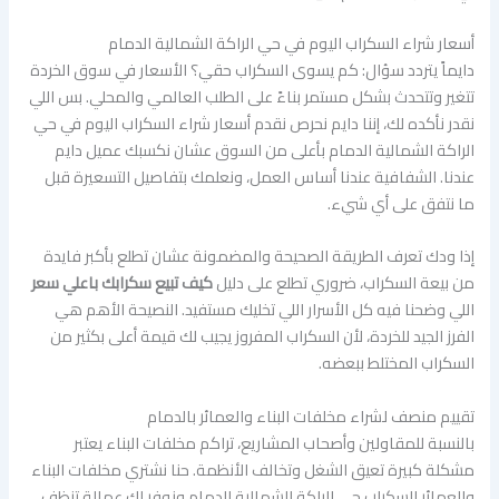
أسعار شراء السكراب اليوم في حي الراكة الشمالية الدمام
دايماً يتردد سؤال: كم يسوى السكراب حقي؟ الأسعار في سوق الخردة
تتغير وتتحدث بشكل مستمر بناءً على الطلب العالمي والمحلي. بس اللي
نقدر نأكده لك، إننا دايم نحرص نقدم أسعار شراء السكراب اليوم في حي
الراكة الشمالية الدمام بأعلى من السوق عشان نكسبك عميل دايم
عندنا. الشفافية عندنا أساس العمل، ونعلمك بتفاصيل التسعيرة قبل
ما نتفق على أي شيء.
إذا ودك تعرف الطريقة الصحيحة والمضمونة عشان تطلع بأكبر فايدة
من بيعة السكراب، ضروري تطلع على دليل
كيف تبيع سكرابك باعلي سعر
اللي وضحنا فيه كل الأسرار اللي تخليك مستفيد. النصيحة الأهم هي
الفرز الجيد للخردة، لأن السكراب المفروز يجيب لك قيمة أعلى بكثير من
السكراب المختلط ببعضه.
تقييم منصف لشراء مخلفات البناء والعمائر بالدمام
بالنسبة للمقاولين وأصحاب المشاريع، تراكم مخلفات البناء يعتبر
مشكلة كبيرة تعيق الشغل وتخالف الأنظمة. حنا نشتري مخلفات البناء
والعمائر السكراب حي الراكة الشمالية الدمام ونوفر لك عمالة تنظف