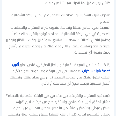
كاش بيدينك قبل ما تتحرك سياراتنا من عندك.
مندوب شراء السكراب والمخلفات المعدنية في حي الراكة الشمالية
الدمام
السرعة هي أساس عملنا ونجاحنا. مندوب شراء السكراب والمخلفات
المعدنية في حي الراكة الشمالية الدمام متواجد بالقرب منك دائماً
وجاهز لتلقي اتصالاتك. هدفنا الأساسي هو تقليل وقت الانتظار وتوفير
تجربة مريحة وسلسة للعميل اللي وده يفتك من زحمة الخردة في أسرع
وقت وبدون أي تعقيدات.
إذا كنت تبحث عن السرعة الفعلية والإنجاز الحقيقي، فنحن نعتبر
أقرب
خدمة شراء سكراب
لموقعك في حي الراكة وما حوله. بمجرد تأكيد
الطلب، نكون عندك في الموعد المحدد، نوزن صح قدام عينك، ونعطيك
أفضل تسعيرة ترضيك بدون أي مماطلة أو تأخير.
كيف تبيع السكراب والخردة بأعلى عائد في حي الراكة الشمالية بالدمام؟
عشان تحقق أعلى عائد مادي وتستفيد صح من خردتك، لازم تفرزها
بشكل مبدئي إذا أمكن. مثلاً، من الأفضل تفصل النحاس عن الحديد،
وتخلي الألمنيوم لحاله. هذا الترتيب البسيط يسهل عملية الوزن ويعطيك