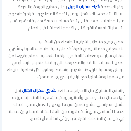
نوفر لك خدمة
شراء سكراب الجبيل
بأعلى معايير الجودة والسرعة.
سياراتنا تتواجد هناك بشكل يومي لخدمة المصانع والأفراد وتخليصهم
من المخلفات المعدنية اللي تاخذ مساحات كبيرة بدون فايدة، وبنفس
الأسعار التنافسية القوية اللي نقدمها لعملائنا في الدمام.
نغطي جميع مناطق الشرقية لتخليصك من السكراب
التوسع في خدماتنا يعني قدرة أكبر على تلبية احتياجات السوق. نشتري
سكراب سيارات ومعدات تالفة حي الراكة الشمالية الدمام وغيرها من
المدن. السيارات التالفة والمصدومة اللي واقفة عند باب البيت أو في
الورش ومسببة قلق، حنا نشتريها ونسقط لوحاتها بكل نظامية، ونريحك
من همها ومشاكلها مع البلدية بأسرع إجراء ممكن.
وبنفس المستوى من الاحترافية، حنا بعد
نشتري سكراب الجبيل
بكل
أنواعه، من حديد ونحاس وألمنيوم ومكيفات. فرقنا الميدانية موزعة
بشكل استراتيجي عشان تضمن سرعة الوصول للعميل بمجرد اتصاله.
هدفنا الأساسي نبني شبكة قوية من الثقة المتبادلة بيننا وبين عملائنا
في كل مدن المنطقة الشرقية بدون أي استثناء أو تقصير.