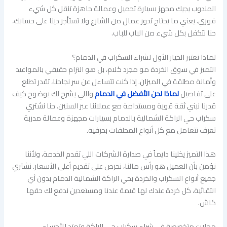
المندوب يجيك مجهز بسيارة تحميل وعمالة جاهزة تنقل كل شيء
فوري. يعني ما يحتاج تدور عمال من الشارع ولا تستأجر دينا على حسابك،
حنا نتكفل بكل شيء من الباب للباب.
لماذا نعتبر الخيار الأول لشراء السكراب في الدمام؟
التميز في سوق الخردة مو مجرد كلام، بل هو التزام حقيقي بالمواعيد
وأمانة مطلقة في الميزان. إذا كنت تتساءل عن سر نجاحنا، تقدر تطلع
على تفاصيل
لماذا نحن الأفضل في الدمام
واللي يشرح لك بوضوح كيف
قدرنا نبني ثقة قوية ومستدامة مع عملائنا عبر السنين. حنا نشتري
سكراب حي الراكة الشمالية بالدمام بسيارات مجهزة وعمالة مدربة
تعرف تتعامل مع كل أنواع المخلفات بحرفية.
هذا التميز يخلينا دايماً في صدارة الشركات اللي تقدم الخدمة، ولأننا
نؤمن بأن العميل هو رأس مالنا، نحرص على تقديم أعلى الأسعار. نشتري
جميع أنواع السكراب والخردة بحي الراكة الشمالية الدمام بدون أي
انتقائية، كل خردة عندك لها قيمة عندنا ومستعدين ندفع لك حقها
كاش.
محلات متخصصة في شراء سكراب حي الراكة وتمتد للأحساء