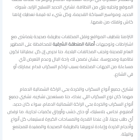
الموقع وتخليه يلق من النظافة. نشتري الحديد التسليح الزايد، شبوك
الحديد، ومواسير السباكة القديمة، وكل شيء له قيمة نعطيك إياها
كاش وتفتك من همها.
التزامنا بتنظيف المواقع ونقل المخلفات بطريقة صحيحة يتماشى مع
اشتراطات وتوجيهات
أمانة المنطقة الشرقية
للمحافظة على المظهر
العام للمدينة وتجنب المخالفات البلدية. حنا نحرص إن كل عملياتنا تكون
نظامية ومدروسة، عشان نضمن لك راحة البال وعدم التعرض لأي
مساءلة من الجهات المختصة بسبب تراكم السكراب قدام عمارتك أو
في الشارع.
نشتري جميع أنواع السكراب والخردة بحي الراكة الشمالية الدمام
مهما كان نوع السكراب اللي عندك، حنا مستعدين نشتريه. نشتري جميع
أنواع السكراب والخردة بحي الراكة الشمالية الدمام، سواء كان حديد،
ألمنيوم، نحاس، بلاستيك، أو حتى خشب وأوراق بكميات تجارية. ما نرفض
أي طلب يجينا، لأن عندنا القدرة والمساحات الكبيرة لاستيعاب كل أنواع
وأحجام الخردة وإعادة تدويرها بالطريقة الصحيحة والمفيدة للمجتمع
والبيئة.