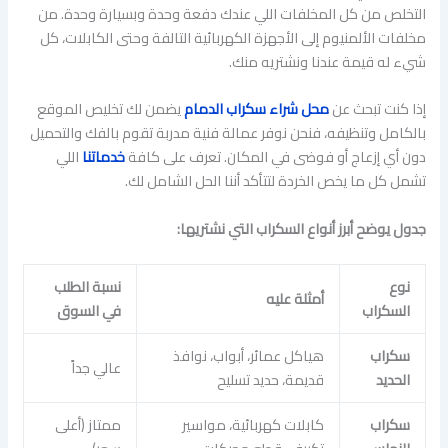
التخلص من كل المخلفات اللي عندك دفعة وحدة وبسيارة وحدة. من
مخلفات الألمنيوم إلى الأجهزة الكهربائية التالفة وحتى الكابلات، كل
شيء له قيمة عندنا ونشتريه منك.
إذا كنت تبحث عن
محل شراء سكراب الدمام
يضمن لك تخليص الموقع
بالكامل وتنظيفه، فنحن نوفر عمالة فنية مدربة تقوم بالفك والتحميل
دون أي إزعاج أو فوضى في المكان. تعرف على كافة
خدماتنا
اللي
تشمل كل ما يخص الخردة لتتأكد أننا الحل الشامل لك.
جدول يوضح أبرز أنواع السكراب التي نشتريها:
نوع
نسبة الطلب
أمثلة عليه
السكراب
في السوق
سكراب
هياكل عمائر، أبواب، نوافذ
عالي جداً
الحديد
قديمة، حديد تسليح
سكراب
كابلات كهربائية، مواسير
ممتاز (أعلى