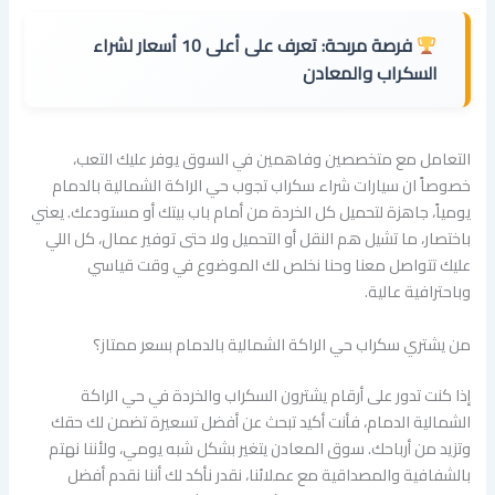
فرصة مربحة:
تعرف على أعلى 10 أسعار لشراء
السكراب والمعادن
التعامل مع متخصصين وفاهمين في السوق يوفر عليك التعب،
خصوصاً ان سيارات شراء سكراب تجوب حي الراكة الشمالية بالدمام
يومياً، جاهزة لتحميل كل الخردة من أمام باب بيتك أو مستودعك. يعني
باختصار، ما تشيل هم النقل أو التحميل ولا حتى توفير عمال، كل اللي
عليك تتواصل معنا وحنا نخلص لك الموضوع في وقت قياسي
وباحترافية عالية.
من يشتري سكراب حي الراكة الشمالية بالدمام بسعر ممتاز؟
إذا كنت تدور على أرقام يشترون السكراب والخردة في حي الراكة
الشمالية الدمام، فأنت أكيد تبحث عن أفضل تسعيرة تضمن لك حقك
وتزيد من أرباحك. سوق المعادن يتغير بشكل شبه يومي، ولأننا نهتم
بالشفافية والمصداقية مع عملائنا، نقدر نأكد لك أننا نقدم أفضل