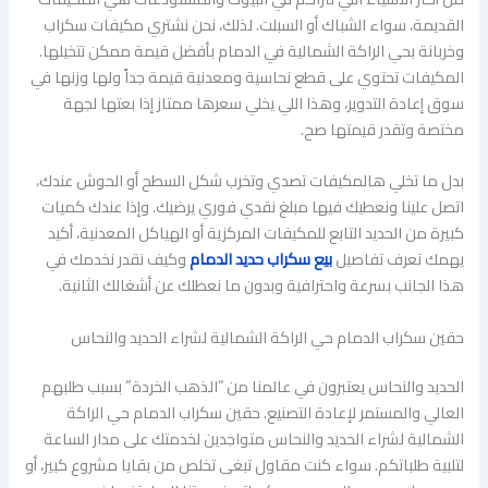
القديمة، سواء الشباك أو السبلت. لذلك، نحن نشتري مكيفات سكراب
وخربانة بحي الراكة الشمالية في الدمام بأفضل قيمة ممكن تتخيلها.
المكيفات تحتوي على قطع نحاسية ومعدنية قيمة جداً ولها وزنها في
سوق إعادة التدوير، وهذا اللي يخلي سعرها ممتاز إذا بعتها لجهة
مختصة وتقدر قيمتها صح.
بدل ما تخلي هالمكيفات تصدي وتخرب شكل السطح أو الحوش عندك،
اتصل علينا ونعطيك فيها مبلغ نقدي فوري يرضيك. وإذا عندك كميات
كبيرة من الحديد التابع للمكيفات المركزية أو الهياكل المعدنية، أكيد
يهمك تعرف تفاصيل
بيع سكراب حديد الدمام
وكيف نقدر نخدمك في
هذا الجانب بسرعة واحترافية وبدون ما نعطلك عن أشغالك الثانية.
حقين سكراب الدمام حي الراكة الشمالية لشراء الحديد والنحاس
الحديد والنحاس يعتبرون في عالمنا من “الذهب الخردة” بسبب طلبهم
العالي والمستمر لإعادة التصنيع. حقين سكراب الدمام حي الراكة
الشمالية لشراء الحديد والنحاس متواجدين لخدمتك على مدار الساعة
لتلبية طلباتكم. سواء كنت مقاول تبغى تخلص من بقايا مشروع كبير، أو