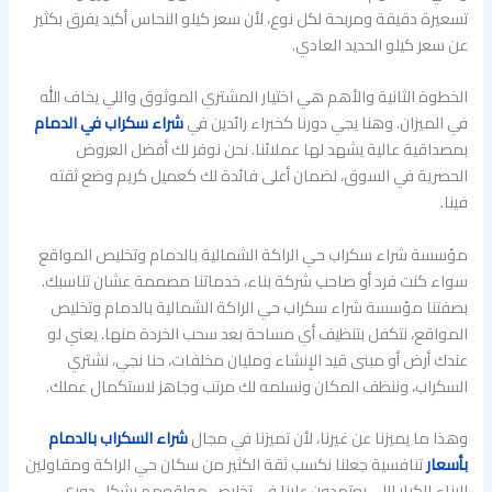
تسعيرة دقيقة ومربحة لكل نوع، لأن سعر كيلو النحاس أكيد يفرق بكثير
عن سعر كيلو الحديد العادي.
الخطوة الثانية والأهم هي اختيار المشتري الموثوق واللي يخاف الله
في الميزان. وهنا يجي دورنا كخبراء رائدين في
شراء سكراب في الدمام
بمصداقية عالية يشهد لها عملائنا. نحن نوفر لك أفضل العروض
الحصرية في السوق، لضمان أعلى فائدة لك كعميل كريم وضع ثقته
فينا.
مؤسسة شراء سكراب حي الراكة الشمالية بالدمام وتخليص المواقع
سواء كنت فرد أو صاحب شركة بناء، خدماتنا مصممة عشان تناسبك.
بصفتنا مؤسسة شراء سكراب حي الراكة الشمالية بالدمام وتخليص
المواقع، نتكفل بتنظيف أي مساحة بعد سحب الخردة منها. يعني لو
عندك أرض أو مبنى قيد الإنشاء ومليان مخلفات، حنا نجي، نشتري
السكراب، وننظف المكان ونسلمه لك مرتب وجاهز لاستكمال عملك.
وهذا ما يميزنا عن غيرنا، لأن تميزنا في مجال
شراء السكراب بالدمام
بأسعار
تنافسية جعلنا نكسب ثقة الكثير من سكان حي الراكة ومقاولين
البناء الكبار اللي يعتمدون علينا في تخليص مواقعهم بشكل دوري