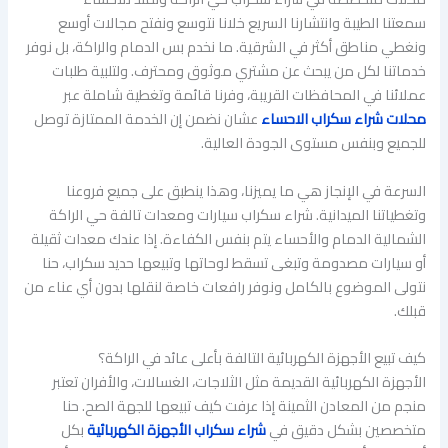
سمعتنا الطيبة وانتشارنا السريع خلانا نتوسع ونفتح مجالات أوسع
ونغطي مناطق أكثر في الشرقية. ما نخدم بس الدمام والراكة، بل نوفر
خدماتنا لكل من يبحث عن مشتري موثوق ومحترف. ولتلبية طلبات
عملائنا في المحافظات القريبة، وفرنا قائمة وتغطية شاملة عبر
محلات شراء سكراب الاحساء
عشان نضمن إن الخدمة الممتازة توصل
للجميع وبنفس مستوى الجودة العالية.
السرعة في الإنجاز هي ما يميزنا، وهذا ينطبق على جميع فروعنا
وتغطياتنا الميدانية. شراء سكراب سيارات ومعدات تالفة حي الراكة
الشمالية الدمام والأحساء يتم بنفس الكفاءة. إذا عندك معدات ثقيلة
أو سيارات مصدومة وتبغى تسقط لوحاتها وتبيعها حديد سكراب، حنا
نتولى الموضوع بالكامل ونوفر رافعات خاصة لنقلها بدون أي عناء من
قبلك.
كيف تبيع الأجهزة الكهربائية التالفة بأعلى عائد في الراكة؟
الأجهزة الكهربائية القديمة مثل الثلاجات، الغسالات، والأفران تعتبر
منجم من المعادن الثمينة إذا عرفت كيف تبيعها للجهة الصح. حنا
متخصصين بشكل دقيق في
شراء سكراب الأجهزة الكهربائية
بكل