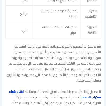
النحاس
تكييف، قطع محركات
سعر)
سكراب
مطابخ قديمة، علب، إطارات
مرتفع
الألمنيوم
نوافذ
الأجهزة
مكيفات، ثلاجات، غسالات،
عالي
التالفة
أفران
شراء سكراب ألمنيوم وأجهزة كهربائية تالفة حي الراكة الشمالية
الألمنيوم يعتبر من المعادن المطلوبة جداً لأن إعادة تدويره عملية
سهلة ولا تفقد من جودته شيء أبداً. شراء سكراب ألمنيوم وأجهزة
كهربائية تالفة حي الراكة الشمالية يتم عبر مندوبينا اللي يوصلونك في
وقت قياسي ومجهزين بكل أدوات التحميل. الغسالات العطلانة،
الثلاجات الخربانة، ومطابخ الألمنيوم القديمة اللي جددتها، كلها نشتريها
ونفك أزمتك فيها.
للوصول إلينا بكل سهولة وطلب فريق المعاينة، وفرنا لك
ارقام شراء
سكراب الدمام
المباشرة. بمجرد اتصالك وتحديد موقعك، نرسل لك
الفريق لمعاينة السكراب وتسعيره فوراً بكل شفافية، وتستلم حقك