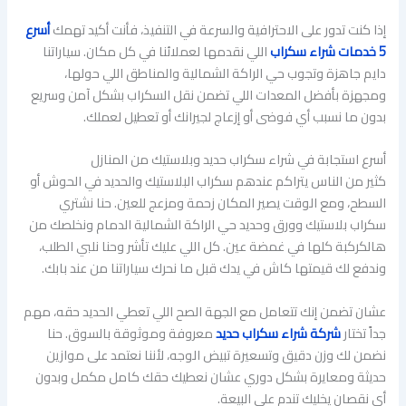
إذا كنت تدور على الاحترافية والسرعة في التنفيذ، فأنت أكيد تهمك
أسرع
5 خدمات شراء سكراب
اللي نقدمها لعملائنا في كل مكان. سياراتنا
دايم جاهزة وتجوب حي الراكة الشمالية والمناطق اللي حولها،
ومجهزة بأفضل المعدات اللي تضمن نقل السكراب بشكل آمن وسريع
بدون ما نسبب أي فوضى أو إزعاج لجيرانك أو تعطيل لعملك.
أسرع استجابة في شراء سكراب حديد وبلاستيك من المنازل
كثير من الناس يتراكم عندهم سكراب البلاستيك والحديد في الحوش أو
السطح، ومع الوقت يصير المكان زحمة ومزعج للعين. حنا نشتري
سكراب بلاستيك وورق وحديد حي الراكة الشمالية الدمام ونخلصك من
هالكركبة كلها في غمضة عين. كل اللي عليك تأشر وحنا نلبي الطلب،
وندفع لك قيمتها كاش في يدك قبل ما نحرك سياراتنا من عند بابك.
عشان تضمن إنك تتعامل مع الجهة الصح اللي تعطي الحديد حقه، مهم
جداً تختار
شركة شراء سكراب حديد
معروفة وموثوقة بالسوق. حنا
نضمن لك وزن دقيق وتسعيرة تبيض الوجه، لأننا نعتمد على موازين
حديثة ومعايرة بشكل دوري عشان نعطيك حقك كامل مكمل وبدون
أي نقصان يخليك تندم على البيعة.