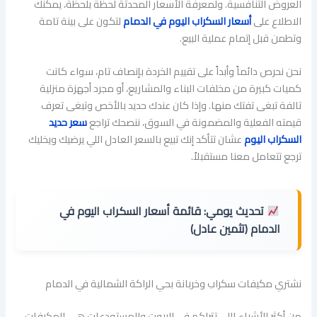
العروض التنافسية. ولمعرفة الأسعار المحدثة لحظة بلحظة، يمكنك
الاطلاع على
أسعار السكراب اليوم في الدمام
لتكون على بينة تامة
وتطمن قبل إتمام عملية البيع.
نحن نحرص دائماً وأبداً على تقييم الخردة بإنصاف تام، سواء كانت
كميات كبيرة من مخلفات البناء والمشاريع، أو مجرد أجهزة منزلية
تالفة تبغى تفتك منها. وإذا كان عندك حديد بالأخص وتبغى تعرف
قيمته الفعلية والمضمونة في السوق، ننصحك تراجع
سعر حديد
السكراب اليوم
عشان تتأكد إنك تبيع بالسعر العادل اللي يرضيك ويخليك
ترجع تتعامل معنا مستقبلاً.
تحديث يومي:
قائمة أسعار السكراب اليوم في
الدمام (تثمين عادل)
نشتري مكيفات سكراب وخربانة بحي الراكة الشمالية في الدمام
من أكثر الأشياء اللي تتراكم في البيوت والمستودعات هي المكيفات