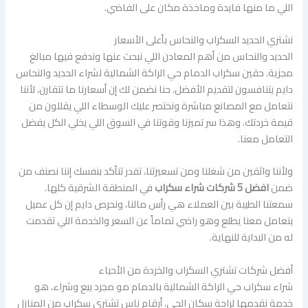
اللي ما منها فايدة وماخذة مكان على الفاضي.
نشتري الحديد السكراب والنحاس بأعلى الأسعار
الحديد والنحاس من أهم المعادن اللي نبحث عنها وندفع فيها مبالغ
مجزية. حقين سكراب الدمام حي الراكة الشمالية لشراء الحديد والنحاس
دايم يتنافسون لتقديم الأفضل. حنا نضمن لك إن أسعارنا ما تتقارن، لأننا
نتعامل مع المصانع مباشرة ونختصر عليك الوسطاء اللي يقللون من
قيمة خردتك. وهذا سر تميزنا وقوتنا في السوق اللي يخلي الكل يفضل
التعامل معنا.
ولأننا واثقين من شغلنا ومن تسعيرتنا، تقدر تتأكد بنفسك إننا نصنف من
ضمن
افضل 5 شركات شراء سكراب
في المنطقة الشرقية كلها.
سمعتنا الطيبة بين العملاء هي رأس مالنا، ونحرص دايم إن كل عميل
يتعامل معنا يطلع وهو راضي تماماً عن السعر والخدمة اللي تقدمت
له من البداية للنهاية.
أفضل شركات تشتري السكراب والخردة من الأحياء
شراء سكراب حي الراكة الشمالية بالدمام مو مجرد بيع وشراء، هو
خدمة نقدمها لراحة سكان الحي. أرقام ناس تشتري سكراب من المنازل