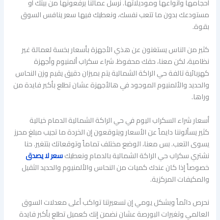
أحجامها وأنواعها وموديلاتها. نرسل عمالنا يرفعونها من بيتك أو
مستودعك بدون ما تتعب نفسك، ونعطيك فيها سعر ينافس السوق
بقوة.
كثير من الناس يستغنون عن هذي الأجهزة بأسعار بخسة لعمالة غير
نظامية، لكن معنا، حقك محفوظ. شراء سكراب ألمنيوم وأجهزة
كهربائية تالفة حي الراكة الشمالية يتم بميزان دقيق يقيم وزن النحاس
والحديد والألمنيوم الموجود في هالأجهزة عشان تطلع بأكبر فايدة من
وراها.
أسعار شراء السكراب اليوم في حي الراكة الشمالية الدمام خيالية
كثير يسألوننا دايماً عن الأسعار ويتوقعون إن الخردة ما تجيب مبلغ محرز
يسوى التعب. بس معنا، الوضع مختلف تماماً وتوقعاتك بتتغير. حنا
نشتري سكراب حي الراكة الشمالية بالدمام ونعطيك
سعر لا يصدق
خصوصاً إذا كان عندك كميات من النحاس والألمنيوم والحديد الثقيل
والمكيفات المركزية.
نحرص دائماً وبشكل يومي إن تسعيرتنا تواكب أعلى معدلات السوق
العالمي وتغيرات البورصة عشان نضمن إنك كعميل تطلع بأكبر فايدة