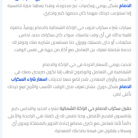
الدمام
بشكل يومي وبكميات غير محدودة، وهذا يعطينا ميزة تنافسية
إننا نستوعب خردتك مهما كان حجمها كبير وتجاري.
سيارات شراء سكراب تجوب حي الراكة الشمالية بالدمام يومياً، جاهزة
لتلبية ندائك في أي وقت يناسبك. سواء كان سكرابك حديد، نحاس،
مكيفات، أو حتى بلاستيك وورق، حنا مستعدين نشتريه منك ونوفر لك
خدمة شاملة تغنيك عن التعامل مع أكثر من جهة في نفس الوقت.
تحديث يومي لأسعار الخردة في حي الراكة والدمام
الشفافية في التعامل والوضوح تتطلب إننا نكون صريحين معك في
الأسعار وأوزان المعادن. تقدر تتابع معنا تحديثات
اسعار شراء السكراب
الدمام
بشكل دوري عشان تعرف متى الوقت الأنسب والأربح تبيع خردتك
بأغلى ثمن.
حقين سكراب الدمام حي الراكة الشمالية
لشراء الحديد والنحاس دايم
يتنافسون لتقديم الأفضل، وحنا نضمن لك إن كفتنا هي الراجحة والأعلى
دائماً لأننا نتعامل مع كبرى مصانع إعادة التدوير بالمملكة وبدون أي
وسطاء يقللون من قيمة بضاعتك المعدنية.