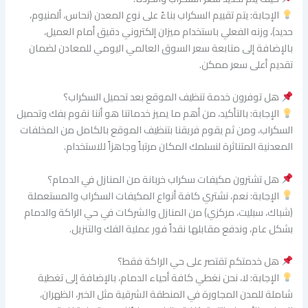
الإجابة: يتم تقييم السكراب بناءً على نوع المعدن (نحاس، ألمنيوم،
حديد)، وزنه الفعلي باستخدام ميزان إلكتروني دقيق أمام العميل،
بالإضافة إلى متابعة سعر السوق العالمي اليومي للمعادن لضمان
تقديم أعلى سعر ممكن.
هل توفرون خدمة تنظيف الموقع بعد تحميل السكراب؟
الإجابة: بالتأكيد، من أهم ما يميز خدماتنا هو أننا نقوم بفك وتحميل
السكراب، ومن ثم يقوم فريقنا بتنظيف الموقع بالكامل من المخلفات
المعدنية المتناثرة لنسلمك المكان مرتباً وجاهزاً للاستخدام.
هل تشترون مكيفات سكراب خربانة من المنازل في الدمام؟
الإجابة: نعم، نشتري كافة أنواع المكيفات السكراب والمستعملة
(شباك، سبليت، مركزي) من المنازل والشركات في حي الراكة والدمام
بشكل عام، وندفع مقابلها نقداً فور عملية الفك والتنزيل.
هل خدمتكم تقتصر على حي الراكة فقط؟
الإجابة: لا، نحن نغطي كافة أحياء الدمام، بالإضافة إلى تغطية
شاملة للمدن المجاورة في المنطقة الشرقية مثل الخبر، الظهران،