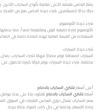
يمتاز النحاس بقيمته الأعلى مقارنة بأنواع السكراب الأخرى
خيارًا جذابًا للمستثمرين. شراء خردة النحاس يعزز من القدرة 
شراء خردة الألومنيوم
الألومنيوم مادة خفيفة الوزن ومقاومة للصدأ، مما يجعلها مث
الاستفادة من القيمة العالية لهذه المادة خاصة في الصناعات
شراء خردة السيارات
السيارات المعطلة توفر مصدرًا مهمًا لشراء السكراب. يمكن 
مختلفة. شراء خردة السيارات يوفر فرصًا كبيرة للحصول على 
أعلى أسعار
نشتري السكراب بالدمام
أسعار
نشتري السكراب بالدمام
تتفاوت بناءً على عدة عوامل،
سعر السكراب بشكل دوري لتعكس التغيرات في السوق. الشعور
زيادة الأسعار، وخاصة في حال كانت المواد بحالة جيدة.